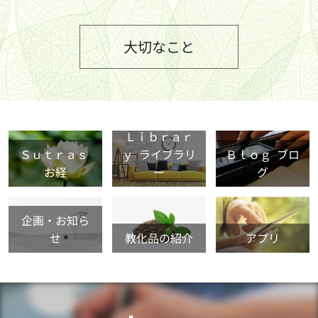
大切なこと
Ｌｉｂｒａｒ
Ｓｕｔｒａｓ
ｙ ライブラリ
Ｂｌｏｇ ブロ
お経
ー
グ
企画・お知ら
せ
教化品の紹介
アプリ