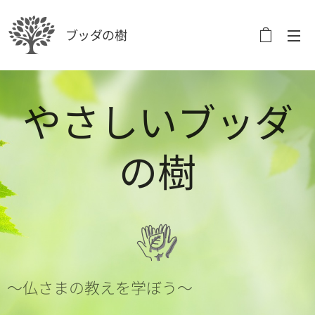
ブッダの樹
やさしいブッダ
の樹
～仏さまの教えを学ぼう～