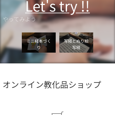
Let's try !!
やってみよう
ミニ経本づく
写経とぬり絵
り
写経
オンライン教化品ショップ