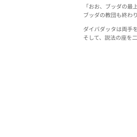
「おお、ブッダの最
ブッダの教団も終わ
ダイバダッタは両手
そして、説法の座を