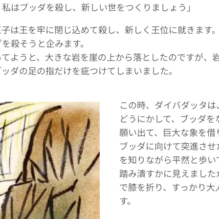
、私はブッダを殺し、新しい世をつくりましょう」
王子は王を牢に閉じ込めて殺し、新しく王位に就きます
ダを殺そうと企みます。
あてようと、大きな岩を崖の上から落としたのですが、
ブッダの足の指だけを疵つけてしまいました。
この時、ダイバダッタは
どうにかして、ブッダを
願い出て、巨大な象を借
ブッダに向けて突進させ
を知りながら平然と歩い
踏み潰すかに見えました
で膝を折り、すっかり大
す。