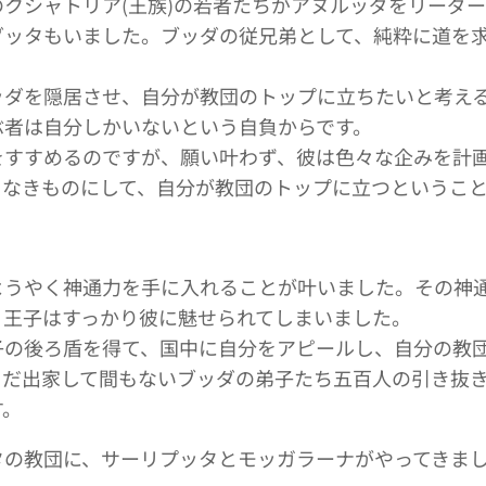
クシャトリア(王族)の若者たちがアヌルッダをリーダ
ダッタもいました。ブッダの従兄弟として、純粋に道を
ッダを隠居させ、自分が教団のトップに立ちたいと考え
ぶ者は自分しかいないという自負からです。
をすすめるのですが、願い叶わず、彼は色々な企みを計
をなきものにして、自分が教団のトップに立つというこ
ようやく神通力を手に入れることが叶いました。その神
、王子はすっかり彼に魅せられてしまいました。
子の後ろ盾を得て、国中に自分をアピールし、自分の教
まだ出家して間もないブッダの弟子たち五百人の引き抜
す。
タの教団に、サーリプッタとモッガラーナがやってきま