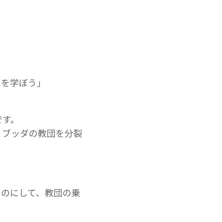
えを学ぼう」
です。
、ブッダの教団を分裂
ものにして、教団の乗