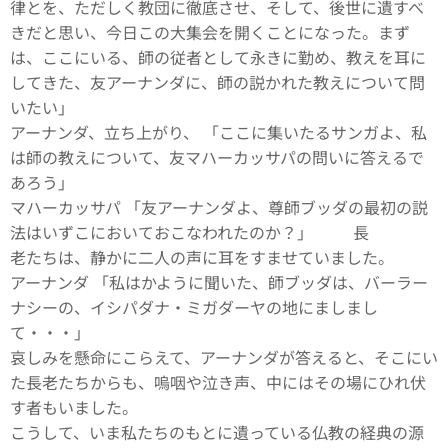
律とを、ただしく教団に徹底させ、そして、後世に遺すべ
きだと思い、今日この大集会を開くことになった。まず
は、ここにいる、師の従者として永きに勤め、教えを耳に
してきた、友アーナンダに、師の説かれた教えについて問
いたい」
アーナンダ、立ち上がり、 「ここに集いたるサンガよ、私
は師の教えについて、友マハーカッサパの問いに答えるで
あろう」
マハーカッサパ 「友アーナンダよ、尊師ブッダの最初の説
法はいずこにおいておこなわれたのか？」 長
老たちは、静かに二人の声に耳をすませていました。
アーナンダ 「私はかように聞いた、師ブッダは、バーラー
ナシーの、イシパダナ・ミガダーヤの地にましまし
て・・・」
哀しみを懸命にこらえて、アーナンダが答えると、そこにい
た長老たちからも、嗚咽や泣き声、中にはその場にひれ伏
す者もいました。
こうして、いま私たちのもとに遺っている仏教の経典の源