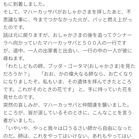
もに到着しました。
そして、マハーカッサパがおしゃかさまを拝したあと、不
思議な事に、今までつかなかった火が、パッと燃え上がっ
たのです。
話は元に戻りますが、おしゃかさまの後を追ってクシナー
ラへ向かっていたマハーカッサパと５００人の一行です
が、道中、一人の出家者と出会い、一行の中の一人が彼に
尋ねます。
「わたしどもの師、ブッダ・ゴータマ(おしゃかさま)を見た
だろうか？」 「おお、かの偉大なる師なら、お亡くなり
になりましたぞ。私もいま、その遺体を拝んできたところ
です。これがそのときの花です」 と、手に持っていた花を
見せたのです。
突然の哀しみが、マハーカッサパと仲間達を襲いました。
ところが、皆が涙しているそのときに、こんなことを言う
者がいました。
「いやいや、やっと我々は口うるさい師から自由になった
のだ。師は、これをやってはいけない、あれもやってはい