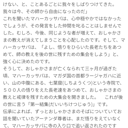
けない、と、ことあるごとに我々をしばりつけてきた。
我々は今、その師から自由になったのだ」
これを聞いたマハーカッサパは、心中穏やかではなかった
でしょうが、その発言をした仲間を叱ることはしませんで
した。むしろ、今後、同じような者が増えて、おしゃかさ
まの教えが消えてしまうことを心配したのです。そして、マ
ハーカッサパは、「よし、悟りをひらいた長老たちをあつ
めて、師の教えを後の世に残すための集会をしよう」と、
強く心に決めたのです。
そうして、おしゃかさまが亡くなられて三ヶ月が過ぎた
頃、マハーカッサパは、マガダ国の首都ラージャガハに近
い、山の中腹にある、七葉窟(しちようくつ)という寺院で、
５００人の悟りをえた長老達をあつめて、おしゃかさまの
教えと戒律を残すための大集会を開きました。 これが後
の世に言う「第一結集(だいいちけつじゅう)」です。
伝承によれば、ずっとおしゃかさまのそばについていてお
話を聞いていたアーナンダ尊者は、まだ悟りをえていなく
て、マハーカッサパに寺の入り口で追い返されたのです