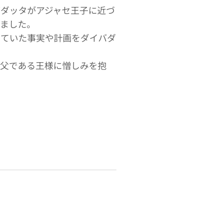
バダッタがアジャセ王子に近づ
いました。
していた事実や計画をダイバダ
は父である王様に憎しみを抱