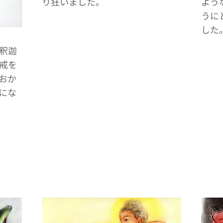
り狂いました。
よう
うに
した
釈迦
戒を
おか
にな