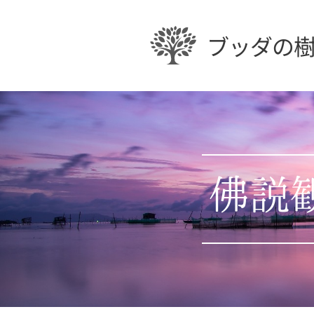
ブッダの
佛説