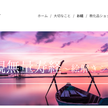
樹
ホーム
大切なこと
お経
教化品ショ
観無量寿経
～絵解きシ