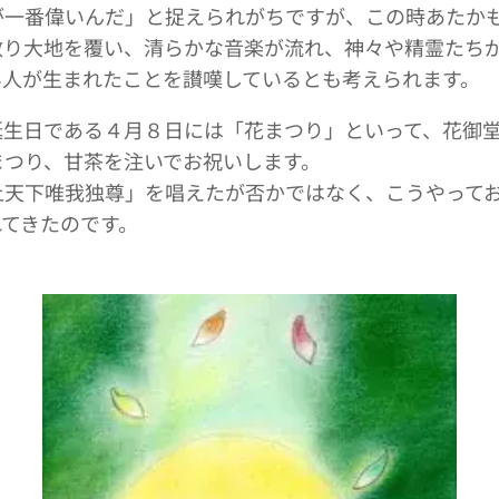
が一番偉いんだ」と捉えられがちですが、この時あたか
散り大地を覆い、清らかな音楽が流れ、神々や精霊たち
い人が生まれたことを讃嘆しているとも考えられます。
誕生日である４月８日には「花まつり」といって、花御
まつり、甘茶を注いでお祝いします。
上天下唯我独尊」を唱えたが否かではなく、こうやって
れてきたのです。