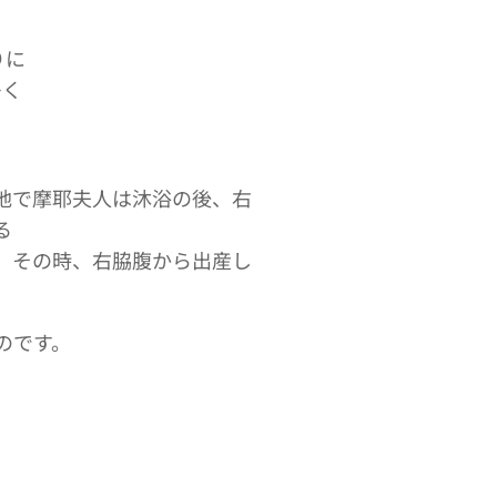
りに
多く
地で摩耶夫人は沐浴の後、右
る
。その時、右脇腹から出産し
のです。