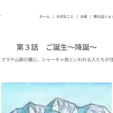
樹
ホーム
大切なこと
お経
教化品ショ
第３話 ご誕生～降誕～
ヒマラヤ山脈の麓に、シャーキャ族といわれる人たちが