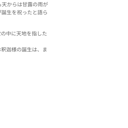
も天からは甘露の雨が
が誕生を祝ったと語ら
堂の中に天地を指した
お釈迦様の誕生は、ま