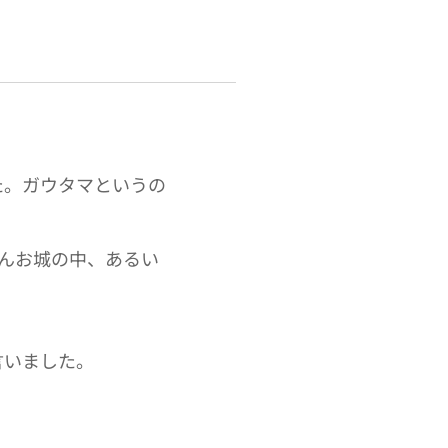
た。ガウタマというの
。
んお城の中、あるい
言いました。