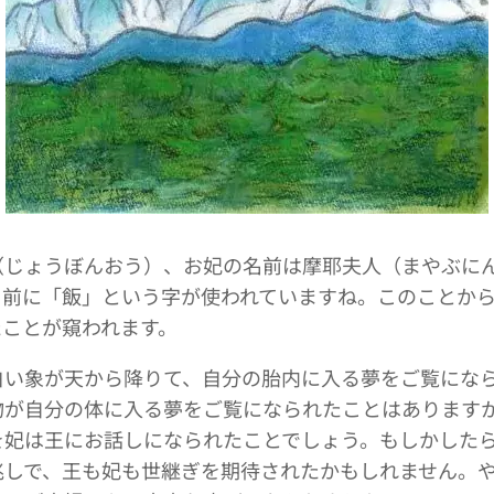
（じょうぼんおう）、お妃の名前は摩耶夫人（まやぶに
名前に「飯」という字が使われていますね。このことか
たことが窺われます。
白い象が天から降りて、自分の胎内に入る夢をご覧にな
物が自分の体に入る夢をご覧になられたことはあります
を妃は王にお話しになられたことでしょう。もしかした
兆しで、王も妃も世継ぎを期待されたかもしれません。