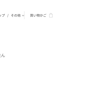
ップ
その他
買い物かご
住ん