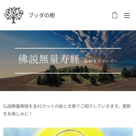
ブッダの樹
佛説無量寿経
～絵解きシリーズ～
仏説無量寿経を全42カットの絵と文章でご紹介していきます。更新
をお楽しみに！