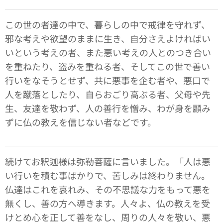
この世の者達の中で、暮らしの中で戒律を守れず、
邪な考えや欲望のままに生き、自分さえよければい
いという考えの者、また悪い考えの人とのつき合い
を重ねたり、盗みを重ねる者、そしてこの世で善い
行いをなそうとせず、共に悪事を企む者や、悪口で
人を蹴落としたり、自らおごり高ぶる者、父母や先
生、友達を敬わず、人の善行を憎み、わが身を顧み
ずに仏の教えを信じない者などです。
続けてお釈迦様は弥勒菩薩に言いました。「人は悪
い行いを積む事ばかりで、苦しみは終わりません。
仏達はこれを哀れみ、その不思議な力をもって悪を
無くし、善の方へ導きます。人々よ、仏の教えを受
けとめ心を正して善をなし、周りの人々を敬い、悪