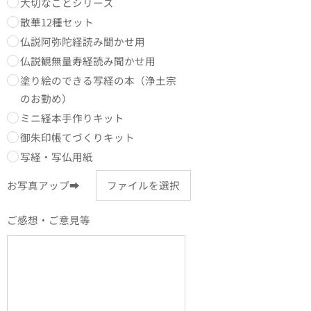
大切なことシリーズ
散華12種セット
仏説阿弥陀経読み聞かせ用
仏説観無量寿経読み聞かせ用
塗り絵のできる写経の本（浄土宗
のお勤め）
ミニ経本手作りキット
御朱印帳てづくりキット
写経・写仏用紙
お写真アップ➡
ファイルを選択
ご感想・ご意見等