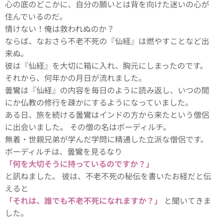
心の底のどこかに、自分の願いとは背を向けた迷いの心が
住んでいるのだ。
情けない！俺は救われぬのか？
ならば、なおさら不老不死の『仙経』は燃やすことなど出
来ぬ。
彼は『仙経』を大切に箱に入れ、胸元にしまったのです。
それから、何年かの月日が流れました。
曇鸞は『仙経』の内容を毎日のように読み返し、いつの間
にか仏教の修行を疎かにするようになっていました。
ある日、旅を続ける曇鸞はインドの方から来たという僧侶
に出会いました。 その僧の名はボーディルチ。
無着・世親兄弟が学んだ学問に精通した立派な僧侶です。
ボーディルチは、曇鸞を見るなり
「何を大切そうに持っているのですか？」
と訊ねました。 彼は、不老不死の秘伝を書いたお経だと伝
えると
「それは、誰でも不老不死になれますか？」
と聞いてきま
した。