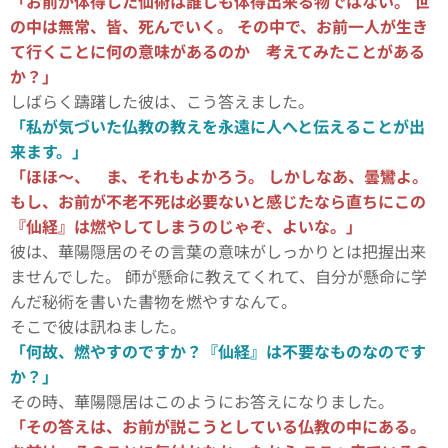
「お前が体得した仙術は誰しも体得出来る物ではない。 世
の中は無常、皆、死んでいく。 その中で、お前一人が生き
て行くことに何の意味があるのか 考えてみたことがある
か？」
しばらく躊躇した彼は、こう答えました。
「私が気づいた仏教の教えを永遠に人へと伝えることが出
来ます。」
「ほほ～、 ま、それもよかろう。 しかしなあ、曇鸞よ。
もし、お前が不老不死は必要ないと感じたなら直ちにこの
『仙経』は燃やしてしまうのじゃぞ、よいな。」
彼は、華陽隠居のその言葉の意味がしっかりとは把握出来
ませんでした。 師が懸命に教えてくれて、自分が懸命に学
んだ秘術を書いた書物を燃やすなんて。
そこで彼は訊ねました。
「何故、燃やすのですか？『仙経』は不要なものなのです
か？」
その時、華陽隠居はこのようにお答えになりました。
「その答えは、お前が説こうとしている仏教の中にある。