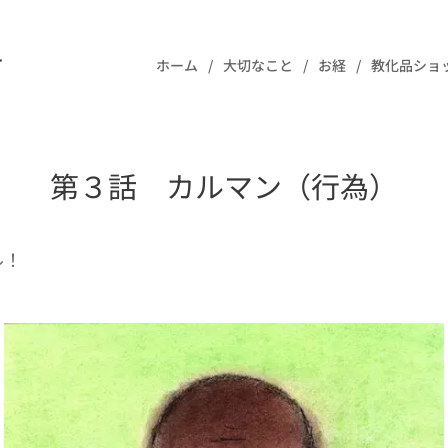
樹
ホーム
大切なこと
お経
教化品ショ
第３話 カルマン（行為）
ル！