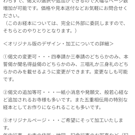
わらずで、偈文の選択や追加ができるので大幅なページ数
増加が可能です。価格や見本送付などお気軽にお問合せく
ださい。
（このお経本については、完全に外部に委託しますので、
そちらとのやりとりとなります。）
＜オリジナル版のデザイン・加工についての詳細＞
①
偈文の変更可・・・四奉請か三奉請のどちらかのみ、本
誓偈か聞名得益偈のどちらかのみ、三唱礼か三身礼のどち
らかのみを載せるように変更ができます。変更なしも可能
です。
②偈文の追加等可・・・一紙小消息や発願文、般若心経な
ど追加されるお寺様も多いです。また五重相伝用の特別な
経本としてお作りになられることも多いです。
③オリジナルページ・・・ご希望にそって加工いたしま
す。