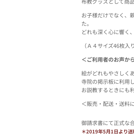
布教グッズとして商
お子様だけでなく、
た。
どれも深く心に響く
（Ａ４サイズ46枚入
＜ご利用者のお声か
絵がどれもやさしく
寺院の掲示板に利用
お説教するときにも
＜販売・配送・送料
御請求書にて正式な
＊2019年5月1日より