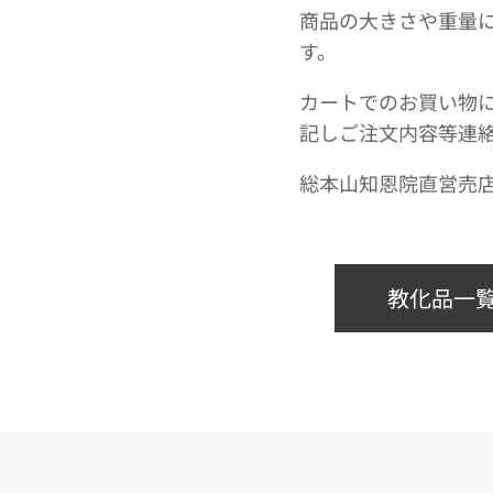
商品の大きさや重量
す。
カートでのお買い物
記しご注文内容等連
総本山知恩院直営売
教化品一