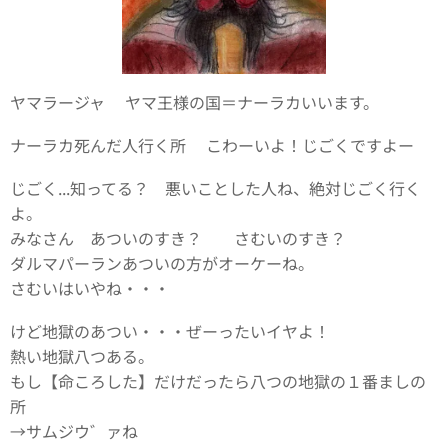
ヤマラージャ ヤマ王様の国＝ナーラカいいます。
ナーラカ死んだ人行く所 こわーいよ！じごくですよー
じごく...知ってる？ 悪いことした人ね、絶対じごく行く
よ。
みなさん あついのすき？ さむいのすき？
ダルマパーランあついの方がオーケーね。
さむいはいやね・・・
けど地獄のあつい・・・ぜーったいイヤよ！
熱い地獄八つある。
もし【命ころした】だけだったら八つの地獄の１番ましの
所
→サムジウ゛ァね