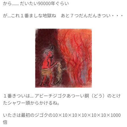
から...... だいたい90000年ぐらい
が...これ１番ましな地獄ね あと７つだんだんきつい・・・
１番きついは... アビーチジゴクあつーい銅（どう）のとけ
たシャワー頭からかけるね。
いたさは最初のジゴクの10×10×10×10×10×10×1000
倍